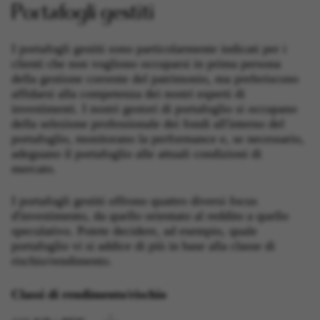
Portafogli gestiti
I portafogli gestiti sono particolarmente indicati per i
clienti che non vogliono occuparsi in prima persona
della gestione corrente del patrimonio, ma preferiscono
affidarsi alla competenza dei nostri esperti di
investimenti. I nostri gestori di portafoglio si occupano
della selezione professionale dei fondi all'interno del
portafoglio, monitorano la performance e, se necessario,
adeguano il portafoglio alle attuali condizioni di
mercato.
I portafogli gestiti offrono quattro diversi focus
d'investimento, da quello orientato al reddito a quello
speculativo. Potete decidere, ad esempio, quale
portafoglio vi si addice di più in base alla classe di
rischio/rendimento.
Classi di rendimento/rischio