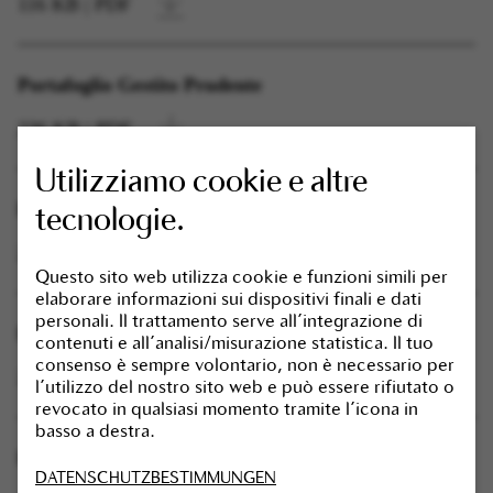
116 KB | PDF
Portafoglio Gestito Prudente
236 KB | PDF
Utilizziamo cookie e altre
Portafoglio Gestito Bilanciato
tecnologie.
241 KB | PDF
Essenziale
Questo sito web utilizza cookie e funzioni simili per
elaborare informazioni sui dispositivi finali e dati
Name
Anbieter
personali. Il trattamento serve all'integrazione di
Portafoglio Gestito Aggressivo
contenuti e all'analisi/misurazione statistica. Il tuo
cookie_optin
Skandia Lebensvers
consenso è sempre volontario, non è necessario per
237 KB | PDF
l'utilizzo del nostro sito web e può essere rifiutato o
SgCookieOptin.lastPreferences
Skandia Lebensvers
revocato in qualsiasi momento tramite l'icona in
basso a destra.
Portafoglio Gestito Molto Aggressivo
Statistiche
DATENSCHUTZBESTIMMUNGEN